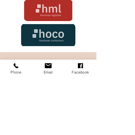
Houtman Bedrijvengroep
Phone
Email
Facebook
Denemarkenlaan 9, Deur 17,
2391 PZ Hazerswoude
0172 - 46 20 21
info@hbgroep.nl
Vacatures